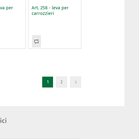
eva per
Art. 258 - leva per
carrozzieri
1
2
ici