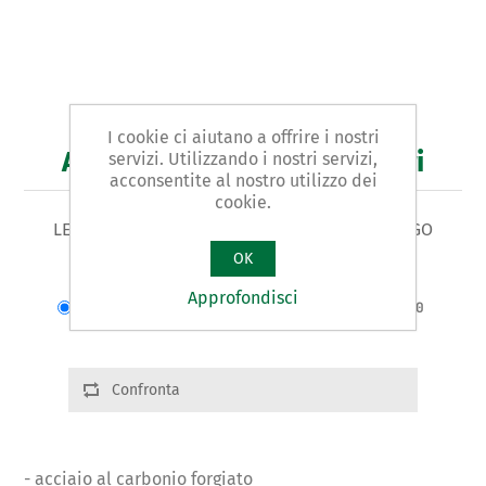
I cookie ci aiutano a offrire i nostri
Art. 258 - leva per carrozzieri
servizi. Utilizzando i nostri servizi,
acconsentite al nostro utilizzo dei
cookie.
LEVA PER CARROZZIERI tipo a CUCCHIAIO LUNGO
OK
Varianti prodotto
Approfondisci
Cod.: 25801 | L:365 | Largh.:60 | g.930
Confronta
- acciaio al carbonio forgiato