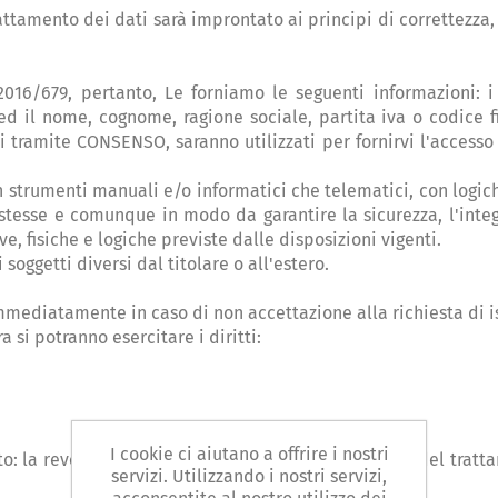
ttamento dei dati sarà improntato ai principi di correttezza, 
2016/679, pertanto, Le forniamo le seguenti informazioni: i
ed il nome, cognome, ragione sociale, partita iva o codice f
ti tramite CONSENSO, saranno utilizzati per fornirvi l'accesso
on strumenti manuali e/o informatici che telematici, con logi
 stesse e comunque in modo da garantire la sicurezza, l'integr
e, fisiche e logiche previste dalle disposizioni vigenti.
 soggetti diversi dal titolare o all'estero.
mmediatamente in caso di non accettazione alla richiesta di i
 si potranno esercitare i diritti:
I cookie ci aiutano a offrire i nostri
sto: la revoca del consenso non pregiudica la liceità del trat
servizi. Utilizzando i nostri servizi,