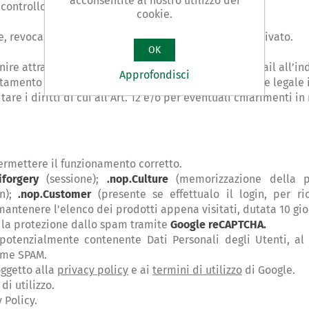
acconsentite al nostro utilizzo dei
 controllo (Garante Privacy).
cookie.
 revoca, l'accesso al sito e ai preventivi verrà disattivato.
OK
enire attraverso l’invio di una richiesta mediante e-mail all’in
Approfondisci
attamento dati è
BIELLA S.R.L. – UTENSILI ALFA
con sede legale
tare i diritti di cui all'Art. 12 e/o per eventuali chiarimenti i
permettere il funzionamento corretto.
tiforgery
(sessione);
.nop.Culture
(memorizzazione della pr
in);
.nop.Customer
(presente se effettualo il login, per ri
mantenere l'elenco dei prodotti appena visitati, dutata 10 gio
r la protezione dallo spam tramite
Google reCAPTCHA.
 potenzialmente contenente Dati Personali degli Utenti, al fi
ome SPAM.
oggetto alla
privacy policy
e ai
termini di utilizzo
di Google.
di utilizzo.
y Policy.