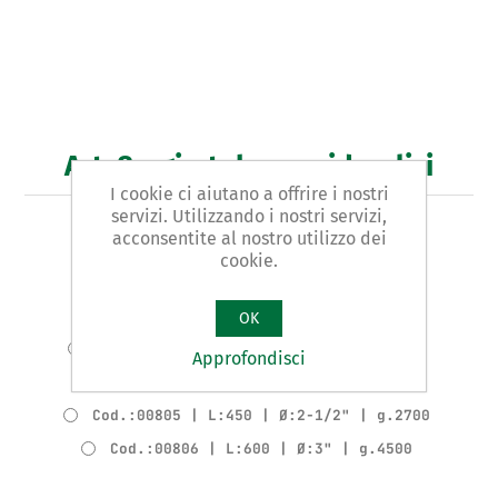
Art. 8 - giratubo per idraulici
I cookie ci aiutano a offrire i nostri
servizi. Utilizzando i nostri servizi,
GIRATUBO PER IDUALICI Tipo AMERICANO
acconsentite al nostro utilizzo dei
cookie.
Varianti prodotto
Cod.:00802 | L:200 | Ø:1" | g.350
OK
Cod.:00803 | L:250 | Ø:1-1/2" | g.800
Approfondisci
Cod.:00804 | L:350 | Ø:2" | g.1650
Cod.:00805 | L:450 | Ø:2-1/2" | g.2700
Cod.:00806 | L:600 | Ø:3" | g.4500