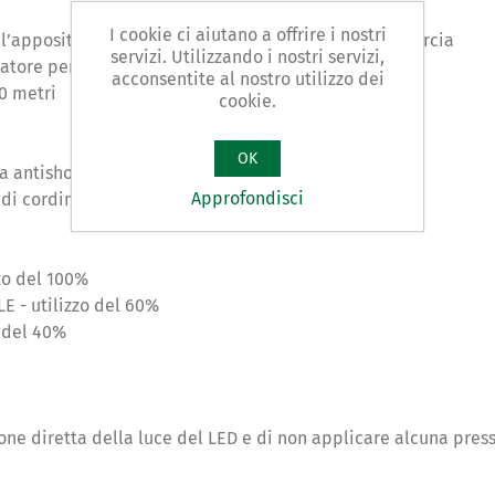
I cookie ci aiutano a offrire i nostri
e l’apposito cavetto USB fornito in dotazione con la torcia
servizi. Utilizzando i nostri servizi,
atore per batterie normali Mini Stilo
acconsentite al nostro utilizzo dei
0 metri
cookie.
OK
a antishock
Approfondisci
e di cordino regolabile e appendibile
zo del 100%
 - utilizzo del 60%
o del 40%
one diretta della luce del LED e di non applicare alcuna pressi