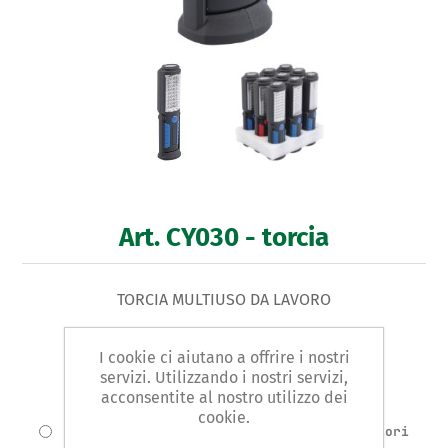
Art. CY030 - torcia
TORCIA MULTIUSO DA LAVORO
Varianti prodotto
I cookie ci aiutano a offrire i nostri
Cod.: CY030.0001 | Colore:rosso
servizi. Utilizzando i nostri servizi,
acconsentite al nostro utilizzo dei
Cod.: CY030.0002 | Colore:blu
cookie.
Cod.: CY030.0010 | Esp. Assort. 9pz (colori