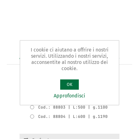
I cookie ci aiutano a offrire i nostri
Art. 888 - tenaglia da forgia
servizi. Utilizzando i nostri servizi,
acconsentite al nostro utilizzo dei
cookie.
TIPO A BECCHI TONDI VERTICALI
OK
Varianti del prodotto
Approfondisci
Cod.: 88802 | L:400 | g.825
Cod.: 88803 | L:500 | g.1100
Cod.: 88804 | L:600 | g.1190