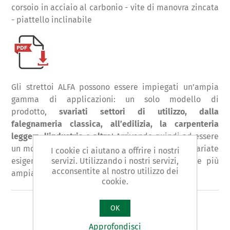
corsoio in acciaio al carbonio - vite di manovra zincata
- piattello inclinabile
Gli strettoi ALFA possono essere impiegati un'ampia
gamma di applicazioni: un solo modello di
prodotto,
svariati settori di utilizzo, dalla
falegnameria classica, all’edilizia, la carpenteria
leggera, l’industria e altro
! Arrivando quindi ad essere
un modello UNIVERSALE, soddisfacendo le più svariate
I cookie ci aiutano a offrire i nostri
esigenze di una Clientela professionale sempre più
servizi. Utilizzando i nostri servizi,
acconsentite al nostro utilizzo dei
ampia.
cookie.
OK
Approfondisci