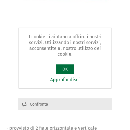
I cookie ci aiutano a offrire i nostri
Art. 662 - squadra
servizi. Utilizzando i nostri servizi,
acconsentite al nostro utilizzo dei
cookie.
MISURATORE D’ANGOLI tipo ELETTRONICO
OK
Varianti prodotto
Approfondisci
Cod.: 66201 | L:450 | g.600
Confronta
- provvisto di 2 fiale orizzontale e verticale