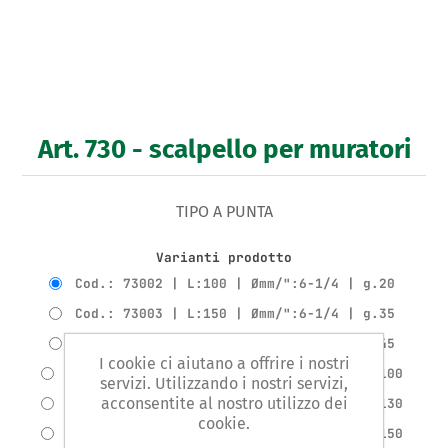
Art. 730 - scalpello per muratori
TIPO A PUNTA
Varianti prodotto
Cod.: 73002 | L:100 | Ømm/":6-1/4 | g.20
Cod.: 73003 | L:150 | Ømm/":6-1/4 | g.35
Cod.: 73004 | L:200 | Ømm/":6-1/4 | g.45
I cookie ci aiutano a offrire i nostri
Cod.: 73005 | L:150 | Ømm/":10-3/8 | g.100
servizi. Utilizzando i nostri servizi,
acconsentite al nostro utilizzo dei
Cod.: 73006 | L:200 | Ømm/":10-3/8 | g.130
cookie.
Cod.: 73007 | L:250 | Ømm/":10-3/8 | g.150