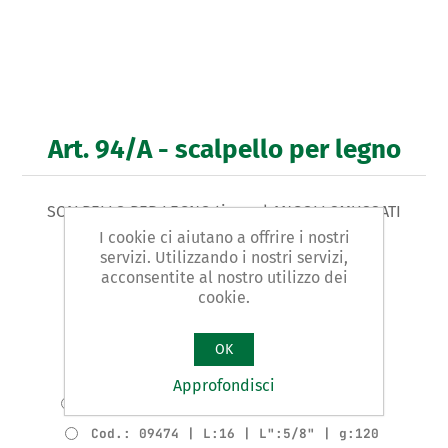
Art. 94/A - scalpello per legno
SCALPELLO PER LEGNO tipo ad ANGOLI SMUSSATI
I cookie ci aiutano a offrire i nostri
servizi. Utilizzando i nostri servizi,
Varianti prodotto
acconsentite al nostro utilizzo dei
Cod.: 09472 | L:6 | L":1/4" | g:75
cookie.
Cod.: 09473 | L:8 | L":5/16" | g:80
Cod.: 09474 | L:10 | L":3/8" | g:85
OK
Cod.: 09475 | L:12 | L":1/2" | g:95
Approfondisci
Cod.: 09476 | L:14 | L":9/16" | g:100
Cod.: 09474 | L:16 | L":5/8" | g:120