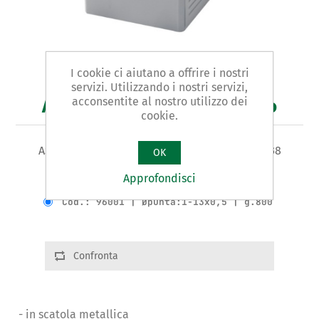
I cookie ci aiutano a offrire i nostri
servizi. Utilizzando i nostri servizi,
acconsentite al nostro utilizzo dei
Art. 960 - punte per trapano
cookie.
ASSORTIMENTO IN SERIE 25 PUNTE HSS DIN 338
OK
Approfondisci
Varianti del prodotto
Cod.: 96001 | Øpunta:1-13x0,5 | g.800
Confronta
- in scatola metallica