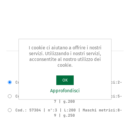
Art. 573 - portautensili
I cookie ci aiutano a offrire i nostri
servizi. Utilizzando i nostri servizi,
acconsentite al nostro utilizzo dei
TIPO GOODELL LUNGO
cookie.
Varianti del prodotto
OK
Cod.: 57302 | n°:1 | L:200 | Maschi metrici:2-
4 | g.150
Approfondisci
Cod.: 57303 | n°:2 | L:200 | Maschi metrici:5-
7 | g.200
Cod.: 57304 | n°:3 | L:200 | Maschi metrici:8-
9 | g.250