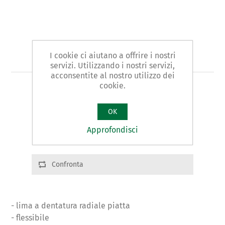
I cookie ci aiutano a offrire i nostri
Art. 272 - portalima
servizi. Utilizzando i nostri servizi,
acconsentite al nostro utilizzo dei
cookie.
PORTALIMA REGOLABILE
OK
Varianti prodotto
Cod.: 27201 | L:360 | g.890
Approfondisci
Confronta
- lima a dentatura radiale piatta
- flessibile