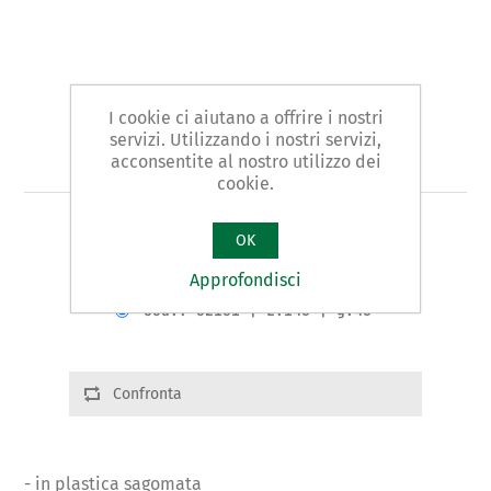
I cookie ci aiutano a offrire i nostri
servizi. Utilizzando i nostri servizi,
Art. 521 - portalama
acconsentite al nostro utilizzo dei
cookie.
TIPO PORTALAMA
OK
Approfondisci
Varianti del prodotto
Cod.: 52101 | L:145 | g.45
Confronta
- in plastica sagomata