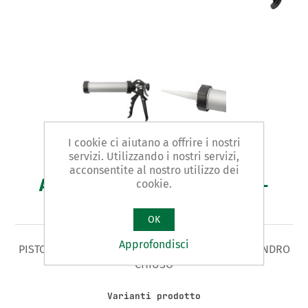
I cookie ci aiutano a offrire i nostri
servizi. Utilizzando i nostri servizi,
acconsentite al nostro utilizzo dei
Art. CY021 - pistola silicone -
cookie.
PROMO
OK
Approfondisci
PISTOLA SILICONE Tipo PROFESSIONALE CON CILINDRO
CHIUSO
Varianti prodotto