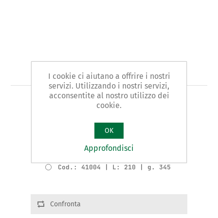
Art. 410 - pinza
I cookie ci aiutano a offrire i nostri
servizi. Utilizzando i nostri servizi,
acconsentite al nostro utilizzo dei
TIPO UNIVERSALE
cookie.
Varianti prodotto
OK
Cod.: 41002 | L: 160 | g. 200
Approfondisci
Cod.: 41003 | L: 190 | g. 270
Cod.: 41004 | L: 210 | g. 345
Confronta