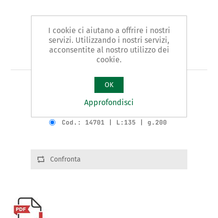
I cookie ci aiutano a offrire i nostri
servizi. Utilizzando i nostri servizi,
acconsentite al nostro utilizzo dei
Art. 147 - pialla
cookie.
OK
PIALLA Tipo IN ACCIAIO per il FAI DA TE
Approfondisci
Varianti del prodotto
Cod.: 14701 | L:135 | g.200
Confronta