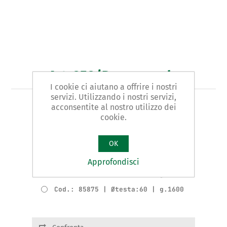
Art. 858/B - mazzuola
I cookie ci aiutano a offrire i nostri
servizi. Utilizzando i nostri servizi,
acconsentite al nostro utilizzo dei
TIPO ANTIRIMBALZO
cookie.
Varianti del prodotto
OK
Cod.: 85872 | Øtesta:35 | g.660
Cod.: 85873 | Øtesta:40 | g.770
Approfondisci
Cod.: 85874 | Øtesta:50 | g.1200
Cod.: 85875 | Øtesta:60 | g.1600