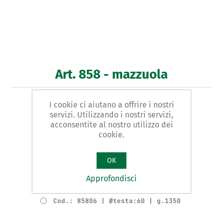
Art. 858 - mazzuola
I cookie ci aiutano a offrire i nostri
TIPO ANTIRIMBALZO
servizi. Utilizzando i nostri servizi,
acconsentite al nostro utilizzo dei
Varianti del prodotto
cookie.
Cod.: 85802 | Øtesta:35 | g.530
Cod.: 85803 | Øtesta:40 | g.640
OK
Cod.: 85804 | Øtesta:45 | g.790
Approfondisci
Cod.: 85805 | Øtesta:50 | g.1050
Cod.: 85806 | Øtesta:60 | g.1350