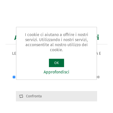
I cookie ci aiutano a offrire i nostri
Art. 260 - leva per carrozzieri
servizi. Utilizzando i nostri servizi,
acconsentite al nostro utilizzo dei
cookie.
LEVA PER CARROZZIERI tipo a DUE FACCE PIANA E
CURVA
OK
Varianti prodotto
Approfondisci
Cod.: 26001 | L:400 | Largh.:60 | g.1800
Confronta