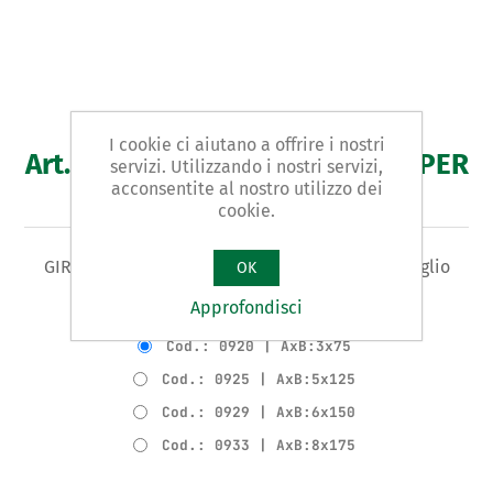
I cookie ci aiutano a offrire i nostri
Art. 470 - giravite - ESCLUSIVO PER
servizi. Utilizzando i nostri servizi,
acconsentite al nostro utilizzo dei
PROMOZIONALE
cookie.
GIRAVITE Tipo DA MECCANICO - per viti con intaglio
OK
Approfondisci
Varianti del prodotto
Cod.: 0920 | AxB:3x75
Cod.: 0925 | AxB:5x125
Cod.: 0929 | AxB:6x150
Cod.: 0933 | AxB:8x175