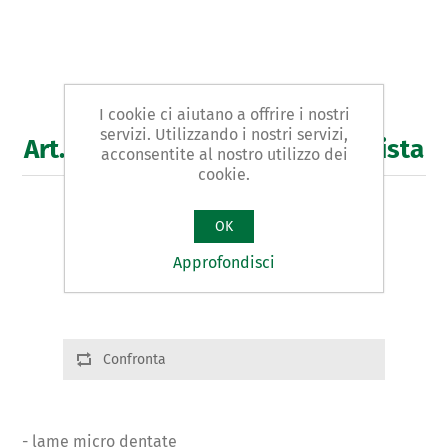
I cookie ci aiutano a offrire i nostri
servizi. Utilizzando i nostri servizi,
Art. 957/A - forbice per elettricista
acconsentite al nostro utilizzo dei
cookie.
TIPO A LAME CORTE
OK
Varianti del prodotto
Approfondisci
Cod.: 95761 | L:145 | g.60
Confronta
- lame micro dentate