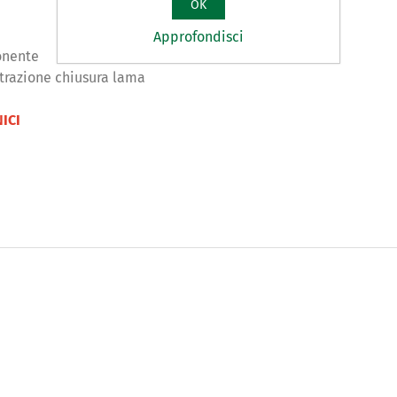
OK
Approfondisci
onente
trazione chiusura lama
ICI