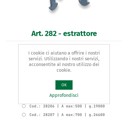
Art. 282 - estrattore
ESTRATTORE Tipo UNIVERSALE A TRE GRIFFE
I cookie ci aiutano a offrire i nostri
servizi. Utilizzando i nostri servizi,
acconsentite al nostro utilizzo dei
Varianti prodotto
cookie.
Cod.: 28202 | A max:250 | g.3500
Cod.: 28203 | A max:300 | g.5200
OK
Cod.: 28204 | A max:350 | g.5600
Approfondisci
Cod.: 28205 | A max:420 | g.10000
Cod.: 28206 | A max:500 | g.19000
Cod.: 28207 | A max:700 | g.26600