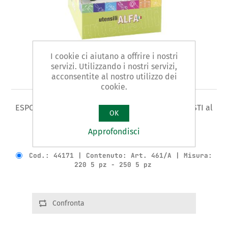
I cookie ci aiutano a offrire i nostri
servizi. Utilizzando i nostri servizi,
Art. 461/B - espositore
acconsentite al nostro utilizzo dei
cookie.
ESPOSITORE DA BANCO - TENAGLIE PER CEMENTISTI al
OK
CROMO-VANADIO - 10 pezzi
Approfondisci
Varianti prodotto
Cod.: 44171 | Contenuto: Art. 461/A | Misura:
220 5 pz - 250 5 pz
Confronta