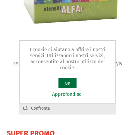
Art. 454/B - espositore
I cookie ci aiutano a offrire i nostri
servizi. Utilizzando i nostri servizi,
acconsentite al nostro utilizzo dei
ESPOSITORE FORBICI PER ELETTRICISTA ART. 957/B
cookie.
Varianti prodotto
OK
Cod.: 45471
Approfondisci
Confronta
SUPER PROMO