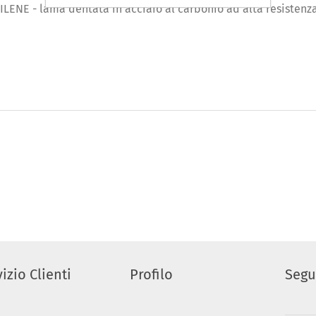
ILENE - lama dentata in acciaio al carbonio ad alta resistenz
izio Clienti
Profilo
Segu