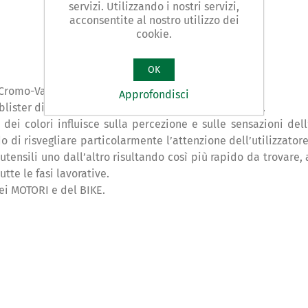
servizi. Utilizzando i nostri servizi,
acconsentite al nostro utilizzo dei
cookie.
OK
l Cromo-Vanadio (Cr-V).
Approfondisci
 blister di cartone con valva trasparente appendibile.
 dei colori influisce sulla percezione e sulle sensazioni dell’
 di risvegliare particolarmente l’attenzione dell’utilizzatore 
utensili uno dall’altro risultando così più rapido da trovare
utte le fasi lavorative.
dei MOTORI e del BIKE.