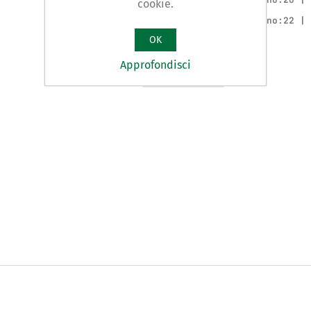
cookie.
Cod.: 59215 | Esagono:22 |
OK
Approfondisci
Confronta