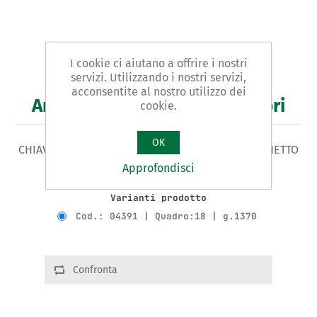
I cookie ci aiutano a offrire i nostri
servizi. Utilizzando i nostri servizi,
acconsentite al nostro utilizzo dei
Art. 43/D - chiave per radiatori
cookie.
OK
CHIAVE PER RADIATORI tipo DI MANOVRA A CRICCHETTO
PER ARTT. 43 - 43/A
Approfondisci
Varianti prodotto
Cod.: 04391 | Quadro:18 | g.1370
Confronta