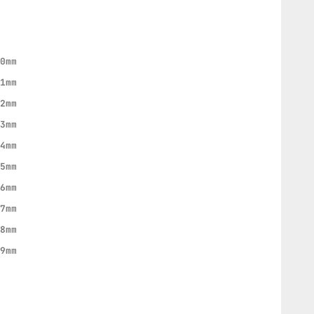
10mm
11mm
12mm
13mm
14mm
15mm
16mm
17mm
18mm
19mm