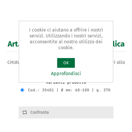
I cookie ci aiutano a offrire i nostri
servizi. Utilizzando i nostri servizi,
acconsentite al nostro utilizzo dei
Art. 354 - chiave a fascia metallica
cookie.
CHIAVE A FASCIA METALLICA REGISTRABILE per filtri olio
OK
- zincata
Approfondisci
Varianti prodotto
Cod.: 35401 | Ø mm: 60-100 | g. 370
Confronta