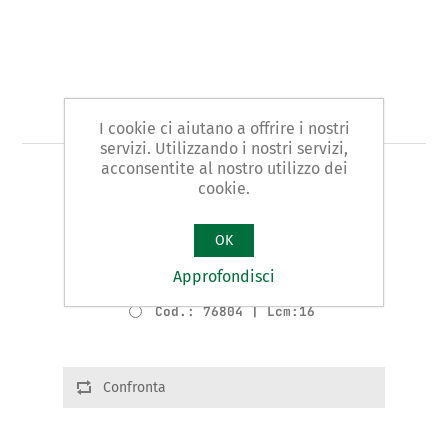
Art. 768 - cazzuola
I cookie ci aiutano a offrire i nostri
servizi. Utilizzando i nostri servizi,
acconsentite al nostro utilizzo dei
TIPO CAZZUOLINO PUNTA ACUTA
cookie.
Varianti prodotto
OK
Cod.: 76802 | Lcm:12
Approfondisci
Cod.: 76803 | Lcm:14
Cod.: 76804 | Lcm:16
Confronta