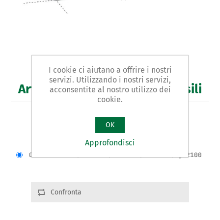
I cookie ci aiutano a offrire i nostri
servizi. Utilizzando i nostri servizi,
Art. 865 - cassetta portautensili
acconsentite al nostro utilizzo dei
cookie.
TIPO PROFESSIONALE DA 24”
OK
Approfondisci
Varianti del prodotto
Cod.: 86501 | A:590 | B:300 | H:270 | g.2100
Confronta