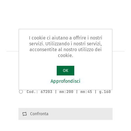
I cookie ci aiutano a offrire i nostri
Art. 672 - calibro a corsoio
servizi. Utilizzando i nostri servizi,
acconsentite al nostro utilizzo dei
cookie.
TIPO CROMATO OPACO DIN 862
OK
Varianti prodotto
Approfondisci
Cod.: 67202 | mm:150 | mm:45 | g.155
Cod.: 67203 | mm:200 | mm:45 | g.160
Confronta