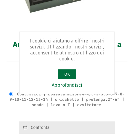
I cookie ci aiutano a offrire i nostri
Art. 392 - assortimento chiavi a
servizi. Utilizzando i nostri servizi,
bussola
acconsentite al nostro utilizzo dei
cookie.
ASSORTIMENTO IN SERIE DI 19 PEZZI DA 1/4”
OK
Approfondisci
Varianti del prodotto
Cod.:39201 | Bussola:misura4-4,5-5-5,5-6-7-8-
9-10-11-12-13-14 | cricchetto | prolunga:2"-6" |
snodo | leva a T | avvitatore
Confronta