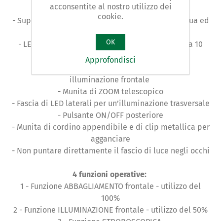
acconsentite al nostro utilizzo dei
difficile da deformare
cookie.
- Superficie esterna anodizzata resistente all’acqua ed
alla corrosione
OK
- LED altamente resistenti con ciclo di vita fino a 10
milioni di ore di utilizzo
Approfondisci
- Dotata di un LED centrale per una grande
illuminazione frontale
- Munita di ZOOM telescopico
- Fascia di LED laterali per un’illuminazione trasversale
- Pulsante ON/OFF posteriore
- Munita di cordino appendibile e di clip metallica per
agganciare
- Non puntare direttamente il fascio di luce negli occhi
4 funzioni operative:
1 - Funzione ABBAGLIAMENTO frontale - utilizzo del
100%
2 - Funzione ILLUMINAZIONE frontale - utilizzo del 50%