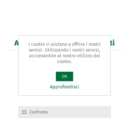
Art. 419 - pinza per telefonisti
I cookie ci aiutano a offrire i nostri
servizi. Utilizzando i nostri servizi,
acconsentite al nostro utilizzo dei
PINZA PER TELEFONISTI
cookie.
Varianti del prodotto
OK
Cod.: 41902 | L:160 | g.180
Approfondisci
Cod.: 41903 | L:200 | g.200
Confronta