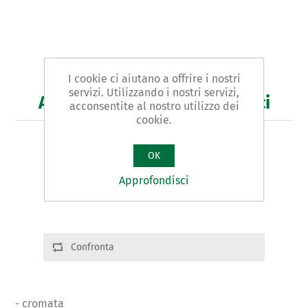
I cookie ci aiutano a offrire i nostri
servizi. Utilizzando i nostri servizi,
Art. 36/A - pinza per idraulici
acconsentite al nostro utilizzo dei
cookie.
PINZA PER IDRAULICI tipo PER SIFONI
OK
Varianti prodotto
Approfondisci
Cod.: 03661 | Ø:62 | g. 305
Confronta
- cromata