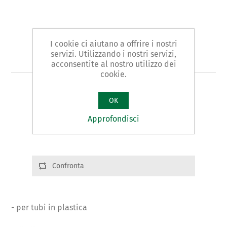
I cookie ci aiutano a offrire i nostri
servizi. Utilizzando i nostri servizi,
Art. 18/A - tagliatubi
acconsentite al nostro utilizzo dei
cookie.
TAGLIATUBI tipo AUTOMATICO
OK
Varianti prodotto
Approfondisci
Cod.:01861 | Ø:1/7"÷4.7/8" | g.1950
Confronta
- per tubi in plastica