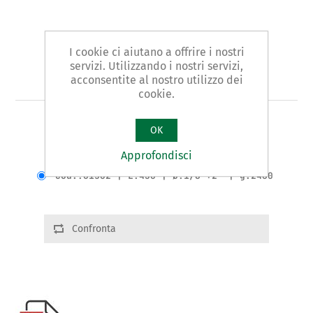
I cookie ci aiutano a offrire i nostri
servizi. Utilizzando i nostri servizi,
Art. 15 - tagliatubi
acconsentite al nostro utilizzo dei
cookie.
TAGLIATUBI per TUBI IN ACCIAIO
OK
Approfondisci
Varianti prodotto
Cod.:01502 | L:430 | Ø:1/8"÷2" | g.2460
Confronta