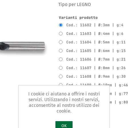
Tipo per LEGNO
Varianti prodotto
Cod.: 11602 | Ø:3mm | g:4
Cod.: 11603 | Ø:4mm | g:6
Cod.: 11604 | Ø:5mm | g:11
Cod.: 11605 | Ø:6mm | g:15
Cod.: 11606 | Ø:7mm | g:21
Cod.: 11607 | Ø:8mm | g:26
Cod.: 11608 | Ø:9mm | g:30
Cod.: 11609 | Ø:10mm | g:4
I cookie ci aiutano a offrire i nostri
Cod.: 11610 | Ø:11mm | g:7
servizi. Utilizzando i nostri servizi,
Cod.: 11611 | Ø:12mm | g:8
acconsentite al nostro utilizzo dei
cookie.
Confronta
OK