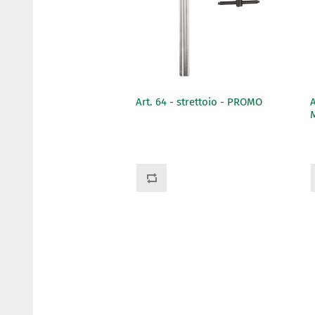
- strettoio
Art. 64 - strettoio - PROMO
A