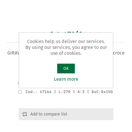
Art. 471/A
Cookies help us deliver our services.
By using our services, you agree to our
GIRAVITE Tipo POZIDRIV - per viti con impronta a croce
use of cookies.
Varianti del prodotto
OK
Cod.: 47162 | L:165 | A:1 | BxC:5x80
Learn more
Cod.: 47163 | L:202 | A:2 | BxC:6x100
Cod.: 47164 | L:270 | A:3 | BxC:8x150
Add to compare list