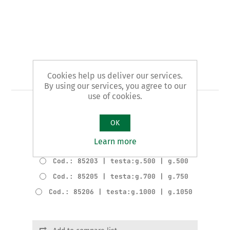
Art. 852 - mazzuola
Cookies help us deliver our services.
By using our services, you agree to our
use of cookies.
TIPO IN GOMMA
OK
Varianti del prodotto
Learn more
Cod.: 85202 | testa:g.300 | g.400
Cod.: 85203 | testa:g.500 | g.500
Cod.: 85205 | testa:g.700 | g.750
Cod.: 85206 | testa:g.1000 | g.1050