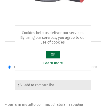
Cookies help us deliver our services.
Art. 879/B - borsa
By using our services, you agree to our
use of cookies.
TIPO IN TESSUTO ALTA RESISTENZA
OK
Varianti del prodotto
Learn more
Cod.: 87971 | A:420 | B:260 | H:300 | g.2000
Add to compare list
- barra in metallo con impugnatura in spugna