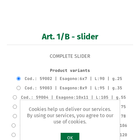
Art. 1/B - slider
COMPLETE SLIDER
Product variants
Cod.: 59002 | Esagono:6x7 | L:90 | g.25
Cod.: 59003 | Esagono:8x9 | L:95 | g.35
Cod.: 59004 | Esagono:10x11 | L:105 | g.55
Cod.: 59005 | Esagono:12x13 | L:110 | g.75
Cookies help us deliver our services.
By using our services, you agree to our
Cod.: 59006 | Esagono:14x15 | L:115 | g.78
use of cookies.
Cod.: 59007 | Esagono:16x17 | L:125 | g.106
Cod.: 59008 | Esagono:18x19 | L:130 | g.120
OK